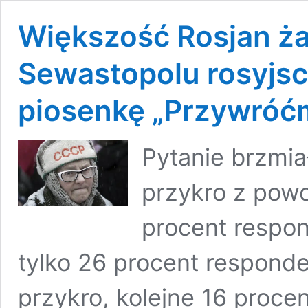
Większość Rosjan ża
Sewastopolu rosyjsc
piosenkę „Przywróćm
Pytanie brzmiał
przykro z pow
procent respon
tylko 26 procent responden
przykro, kolejne 16 procen