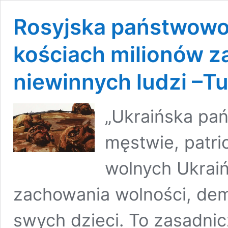
Rosyjska państwowo
kościach milionów 
niewinnych ludzi –T
„Ukraińska pań
męstwie, patri
wolnych Ukraiń
zachowania wolności, demo
swych dzieci. To zasadni