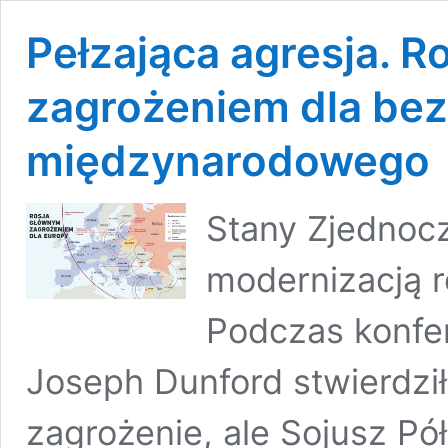
Pełzająca agresja. R
zagrożeniem dla be
międzynarodowego
Stany Zjednoc
modernizacją ro
Podczas konfer
Joseph Dunford stwierdził
zagrożenie, ale Sojusz Pó