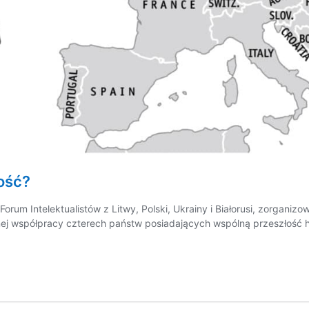
ość?
orum Intelektualistów z Litwy, Polski, Ukrainy i Białorusi, zorgani
onej współpracy czterech państw posiadających wspólną przeszłość h